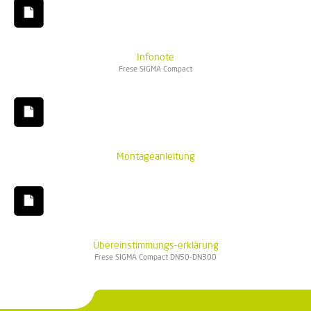
Infonote
Frese SIGMA Compact
Montageanleitung
Übereinstimmungs-erklärung
Frese SIGMA Compact DN50-DN300