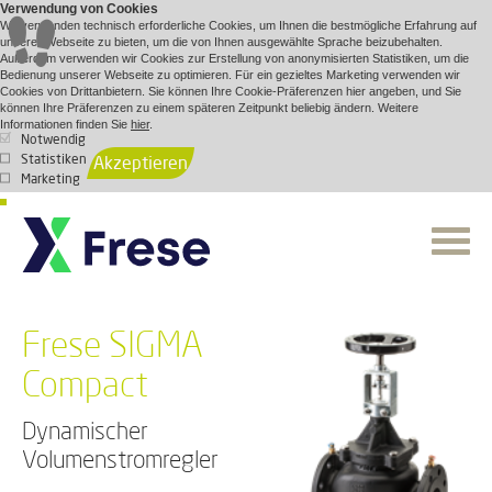
Verwendung von Cookies
Wir verwenden technisch erforderliche Cookies, um Ihnen die bestmögliche Erfahrung auf
unserer Webseite zu bieten, um die von Ihnen ausgewählte Sprache beizubehalten.
Außerdem verwenden wir Cookies zur Erstellung von anonymisierten Statistiken, um die
Bedienung unserer Webseite zu optimieren. Für ein gezieltes Marketing verwenden wir
Cookies von Drittanbietern. Sie können Ihre Cookie-Präferenzen hier angeben, und Sie
können Ihre Präferenzen zu einem späteren Zeitpunkt beliebig ändern. Weitere
Informationen finden Sie
hier
.
Notwendig
Statistiken
Akzeptieren
Marketing
Frese SIGMA
Compact
Dynamischer
Volumenstromregler