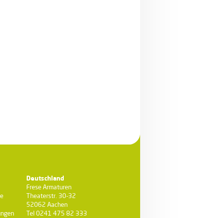
Deutschland
Frese Armaturen
te
Theaterstr. 30-32
52062 Aachen
ungen
Tel 0241 475 82 333