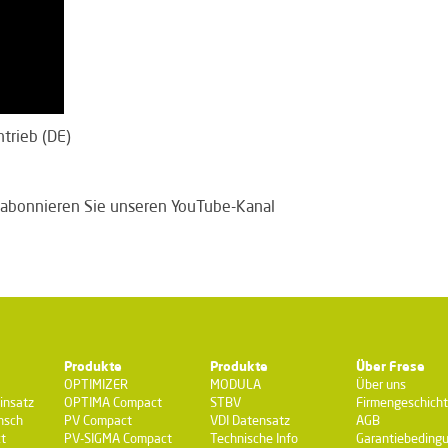
trieb (DE)
te abonnieren Sie unseren YouTube-Kanal
Produkte
Produkte
Über Frese
OPTIMIZER
MODULA
Über uns
insatz
OPTIMA Compact
STBV
Firmengeschich
nsch
PV Compact
VDI Datensatz
AGB
t
PV-SIGMA Compact
Technische Info
Garantiebeding