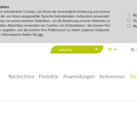
okies
h erforderliche Cookies, um Ihnen die bestmögliche Erfahrung auf unserer
N
m die von Ihnen ausgewählte Sprache beizubehalten. Außerdem verwenden
St
lung von anonymisierten Statistiken, um die Bedienung unserer Webseite zu
ieltes Marketing verwenden wir Cookies von Drittanbietern. Sie können Ihre
Ma
r angeben, und Sie können Ihre Präferenzen zu einem späteren Zeitpunkt
e Informationen finden Sie
hier
.
DE
Industrie
EN
Vexve Denmark
DA
Gebäude & Industrie
ZH
Nachrichten
Produkte
Anwendungen
Referenzen
Tec
Fernwärme
PL
Marine & Offshore