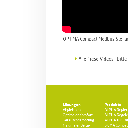
OPTIMA Compact Modbus-Stellan
Alle Frese Videos | Bit
Lösungen
Produkte
Abgleichen
ALPHA Regler
Optimaler Komfort
ALPHA Regele
Geräuschdämpfung
ALPHA für Fla
Maximaler Delta-T
SIGMA Compac