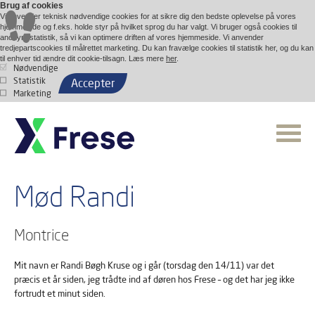
Brug af cookies
Vi anvender teknisk nødvendige cookies for at sikre dig den bedste oplevelse på vores
hjemmeside og f.eks. holde styr på hvilket sprog du har valgt. Vi bruger også cookies til
anonym statistik, så vi kan optimere driften af vores hjemmeside. Vi anvender
tredjepartscookies til målrettet marketing. Du kan fravælge cookies til statistik her, og du kan
til enhver tid ændre dit cookie-tilsagn. Læs mere
her
.
Nødvendige
Statistik
Accepter
Marketing
Mød Randi
Montrice
Mit navn er Randi Bøgh Kruse og i går (torsdag den 14/11) var det
præcis et år siden, jeg trådte ind af døren hos Frese – og det har jeg ikke
fortrudt et minut siden.