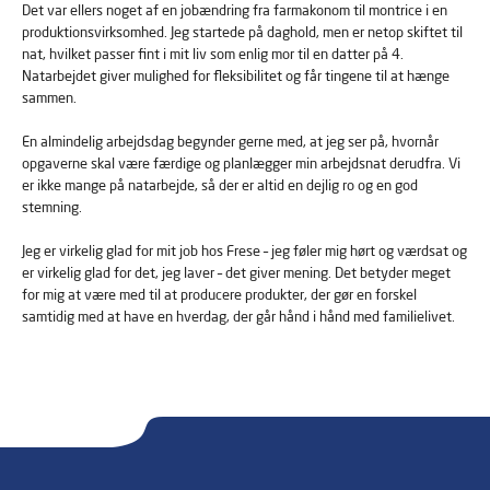
Det var ellers noget af en jobændring fra farmakonom til montrice i en
produktionsvirksomhed. Jeg startede på daghold, men er netop skiftet til
nat, hvilket passer fint i mit liv som enlig mor til en datter på 4.
Natarbejdet giver mulighed for fleksibilitet og får tingene til at hænge
sammen.
En almindelig arbejdsdag begynder gerne med, at jeg ser på, hvornår
opgaverne skal være færdige og planlægger min arbejdsnat derudfra. Vi
er ikke mange på natarbejde, så der er altid en dejlig ro og en god
stemning.
Jeg er virkelig glad for mit job hos Frese – jeg føler mig hørt og værdsat og
er virkelig glad for det, jeg laver – det giver mening. Det betyder meget
for mig at være med til at producere produkter, der gør en forskel
samtidig med at have en hverdag, der går hånd i hånd med familielivet.