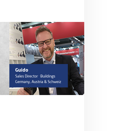
Guido
Sales Director · Buildings
Germany, Austria & Schweiz