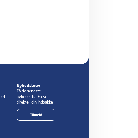
Nyhedsbrev
Få de seneste
bet.
nyheder fra Frese
direkte i din indbakke
Tilmeld