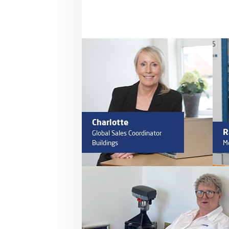
Charlotte
R
Global Sales Coordinator
Buildings
M