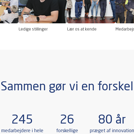
Ledige stillinger
Lær os at kende
Medarbej
Sammen gør vi en forskel
245
26
80 år
medarbejdere i hele
forskellige
præget af innovatio