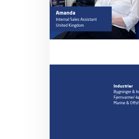
Amanda
Internal Sales Assistant
United Kingdom
Industrier
Bygninger & In
Fjernvarme/-kø
Marine & Offs