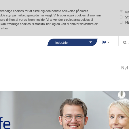
vendige cookies for at sikre dig den bedste oplevelse på vores
Nø
lde styr på hvilket sprog du har valgt. Vi bruger også cookies til anonym
St
imere driften af vores hjemmeside. Vi anvender tredjepartscookies til
Ma
kan fravælge cookies til statistik her, og du kan til enhver tid ændre dit
ere
her
.
DA
Industrier
EN
Vexve Denmark
DE
Bygninger & Industri
ZH
Nyh
Fjernvarme/-køling
Marine & Offshore