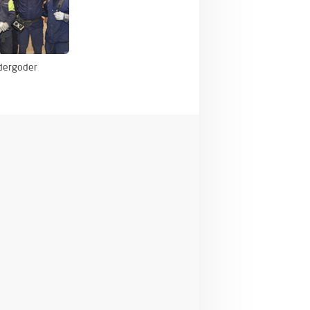
dergoder
n