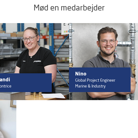
Mød en medarbejder
Nino
andi
Global Project Engineer
ontrice
Marine & Industry