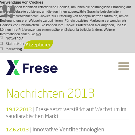
Verwendung von Cookies
Wir verwenden technisch erforderliche Cookies, um Ihnen die bestmögliche Erfahrung auf
unserer Webseite zu bieten, um die von Ihnen ausgewählte Sprache beizubehalten.
Außerdem verwenden wir Cookies zur Erstellung von anonymisierten Statistiken, um die
Bedienung unserer Webseite zu optimieren. Für ein gezieltes Marketing verwenden wir
Cookies von Drittanbietern. Sie können Ihre Cookie-Präferenzen hier angeben, und Sie
können Ihre Präferenzen zu einem späteren Zeitpunkt beliebig ändern. Weitere
Informationen finden Sie
hier
.
Notwendig
Statistiken
Akzeptieren
Marketing
Nachrichten 2013
|
Frese setzt verstärkt auf Wachstum im
19.12.2013
saudiarabischen Markt
|
Innovative Ventiltechnologien
12.6.2013