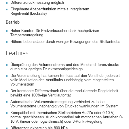
Differenzdruckmessung möglich
Eingebaute Absperrfunktion mittels integriertem
Regelventil (Leckrate)
Betrieb
Hoher Komfort für Endverbraucher dank hochpräziser
Temperaturregelung
Höhere Lebensdauer durch weniger Bewegungen des Stellantriebs
Features
Überprüfung des Volumenstroms und des Mindestdifferenzdrucks
durch einzigartiges Druckmessnippeldesign
Die Voreinstellung hat keinen Einfluss auf den Ventilhub; jederzeit
volle Modulation des Ventilhubs unabhängig vom eingestellten
Volumenstrom
Der konstante Differenzdruck über die modulierende Regeleinheit
bewirkt eine 100%-ige Ventilautorität
Automatische Volumenstromregelung verhindert zu hohe
Volumenströme unabhängig von Druckschwankungen im System
Kompatibel mit thermischen Stellantrieben Auf/Zu oder 0-10 V,
normal geschlossen. Auch kompatibel mit motorischen Antrieben 0-
10 V, (linear oder logarithmisch) oder 3-Punkt-Regelung
Differenzdruckbereich bis 800 kPa