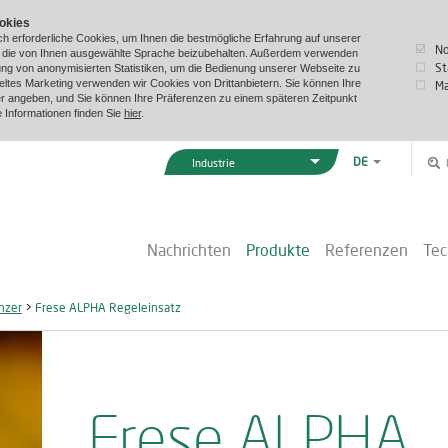
okies
h erforderliche Cookies, um Ihnen die bestmögliche Erfahrung auf unserer
N
m die von Ihnen ausgewählte Sprache beizubehalten. Außerdem verwenden
St
lung von anonymisierten Statistiken, um die Bedienung unserer Webseite zu
ieltes Marketing verwenden wir Cookies von Drittanbietern. Sie können Ihre
Ma
r angeben, und Sie können Ihre Präferenzen zu einem späteren Zeitpunkt
e Informationen finden Sie
hier
.
DE
Industrie
EN
Vexve Denmark
DA
Gebäude & Industrie
ZH
Nachrichten
Produkte
Referenzen
Tec
Fernwärme
Marine & Offshore
nzer
>
Frese ALPHA Regeleinsatz
Frese ALPHA