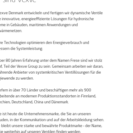
exve Denmark entwickeln und fertigen wir dynamische Ventile
 innovative, energieeffiziente Lösungen für hydronische
eme in Gebäuden, maritimen Anwendungen und
wärmenetzen.
e Technologien optimieren den Energieverbrauch und
ssern die Systemleistung.
ber 80 Jahren Erfahrung unter dem Namen Frese sind wir stolz
f, Teil der Vexve Group zu sein. Gemeinsam arbeiten wir daran,
ührende Anbieter von systemkritischen Ventillösungen für die
giewende zu werden.
iefern in über 70 Länder und beschäftigen mehr als 900
beitende an modernen Produktionsstandorten in Finnland,
chien, Deutschland, China und Dänemark.
 ist heute die Unternehmensmarke, die Sie an unseren
den, in der Kommunikation und auf der Arbeitskleidung sehen.
 bleibt unsere starke und bewährte Produktmarke – der Name,
ie weiterhin auf unseren Ventilen finden werden.