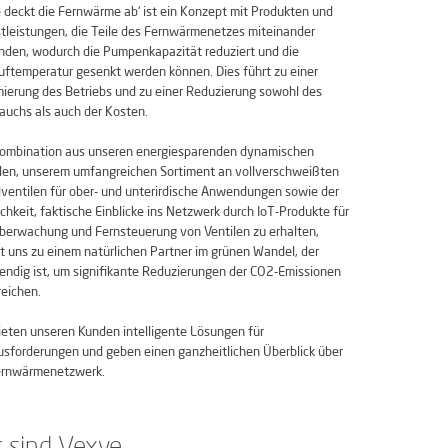
 deckt die Fernwärme ab‘ ist ein Konzept mit Produkten und
tleistungen, die Teile des Fernwärmenetzes miteinander
nden, wodurch die Pumpenkapazität reduziert und die
uftemperatur gesenkt werden können. Dies führt zu einer
ierung des Betriebs und zu einer Reduzierung sowohl des
auchs als auch der Kosten.
Kombination aus unseren energiesparenden dynamischen
len, unserem umfangreichen Sortiment an vollverschweißten
ventilen für ober- und unterirdische Anwendungen sowie der
chkeit, faktische Einblicke ins Netzwerk durch IoT-Produkte für
berwachung und Fernsteuerung von Ventilen zu erhalten,
 uns zu einem natürlichen Partner im grünen Wandel, der
ndig ist, um signifikante Reduzierungen der CO2-Emissionen
reichen.
ieten unseren Kunden intelligente Lösungen für
sforderungen und geben einen ganzheitlichen Überblick über
Fernwärmenetzwerk.
r sind Vexve