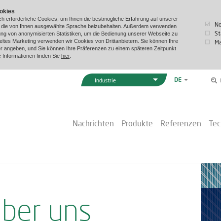
okies
h erforderliche Cookies, um Ihnen die bestmögliche Erfahrung auf unserer
N
m die von Ihnen ausgewählte Sprache beizubehalten. Außerdem verwenden
St
lung von anonymisierten Statistiken, um die Bedienung unserer Webseite zu
ieltes Marketing verwenden wir Cookies von Drittanbietern. Sie können Ihre
Ma
r angeben, und Sie können Ihre Präferenzen zu einem späteren Zeitpunkt
e Informationen finden Sie
hier
.
DE
Industrie
EN
Vexve Denmark
DA
Gebäude & Industrie
ZH
Nachrichten
Produkte
Referenzen
Tec
Fernwärme
Marine & Offshore
ber uns