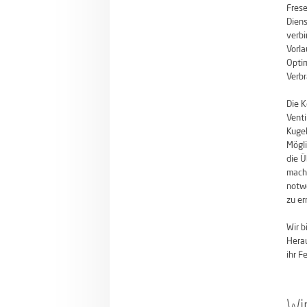
Frese
Diens
verbi
Vorla
Optim
Verbr
Die 
Venti
Kugel
Mögli
die Ü
macht
notwe
zu er
Wir b
Herau
ihr 
Wi