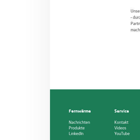
Unser
– dur
Partn
mach
Fernwärme
Service
Nachrichten
Kontakt
Produkte
Videos
LinkedIn
YouTube