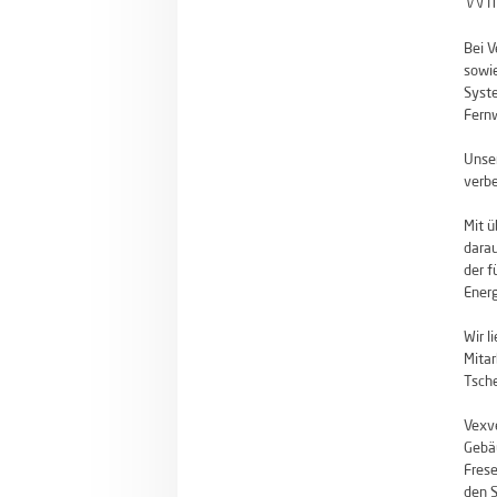
Bei V
sowie
Syst
Fern
Unser
verbe
Mit ü
darau
der f
Ener
Wir l
Mitar
Tsche
Vexve
Gebäu
Frese
den S