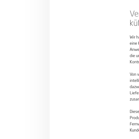
Ve
kü
Wir h
eine
Anwe
die u
Kontr
Von v
intel
dazwi
Liefe
zusa
Diese
Prod
Fern
Kunde