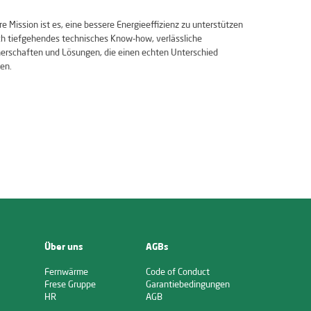
e Mission ist es, eine bessere Energieeffizienz zu unterstützen
ch tiefgehendes technisches Know-how, verlässliche
erschaften und Lösungen, die einen echten Unterschied
en.
Über uns
AGBs
Fernwärme
Code of Conduct
Frese Gruppe
Garantiebedingungen
HR
AGB