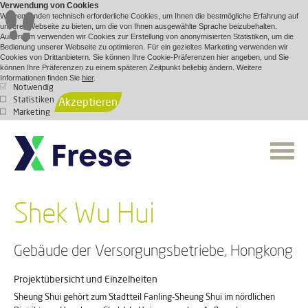
Verwendung von Cookies
Wir verwenden technisch erforderliche Cookies, um Ihnen die bestmögliche Erfahrung auf
unserer Webseite zu bieten, um die von Ihnen ausgewählte Sprache beizubehalten.
Außerdem verwenden wir Cookies zur Erstellung von anonymisierten Statistiken, um die
Bedienung unserer Webseite zu optimieren. Für ein gezieltes Marketing verwenden wir
Cookies von Drittanbietern. Sie können Ihre Cookie-Präferenzen hier angeben, und Sie
können Ihre Präferenzen zu einem späteren Zeitpunkt beliebig ändern. Weitere
Informationen finden Sie
hier
.
Notwendig
Statistiken
Akzeptieren
Marketing
Shek Wu Hui
Gebäude der Versorgungsbetriebe, Hongkong
Projektübersicht und Einzelheiten
Sheung Shui gehört zum Stadtteil Fanling-Sheung Shui im nördlichen