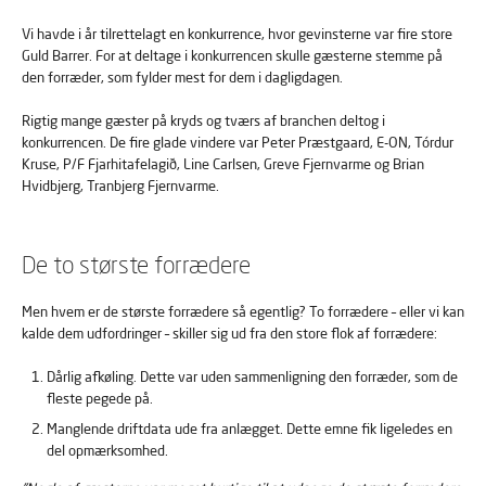
Vi havde i år tilrettelagt en konkurrence, hvor gevinsterne var fire store
Guld Barrer. For at deltage i konkurrencen skulle gæsterne stemme på
den forræder, som fylder mest for dem i dagligdagen.
Rigtig mange gæster på kryds og tværs af branchen deltog i
konkurrencen. De fire glade vindere var Peter Præstgaard, E-ON, Tórdur
Kruse, P/F Fjarhitafelagið, Line Carlsen, Greve Fjernvarme og Brian
Hvidbjerg, Tranbjerg Fjernvarme.
De to største forrædere
Men hvem er de største forrædere så egentlig? To forrædere – eller vi kan
kalde dem udfordringer – skiller sig ud fra den store flok af forrædere:
Dårlig afkøling. Dette var uden sammenligning den forræder, som de
fleste pegede på.
Manglende driftdata ude fra anlægget. Dette emne fik ligeledes en
del opmærksomhed.