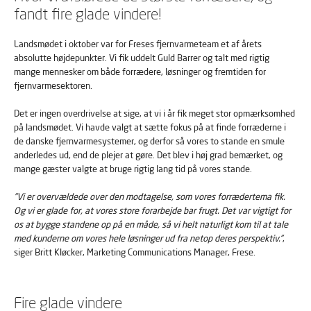
fandt fire glade vindere!
Landsmødet i oktober var for Freses fjernvarmeteam et af årets
absolutte højdepunkter. Vi fik uddelt Guld Barrer og talt med rigtig
mange mennesker om både forrædere, løsninger og fremtiden for
fjernvarmesektoren.
Det er ingen overdrivelse at sige, at vi i år fik meget stor opmærksomhed
på landsmødet. Vi havde valgt at sætte fokus på at finde forræderne i
de danske fjernvarmesystemer, og derfor så vores to stande en smule
anderledes ud, end de plejer at gøre. Det blev i høj grad bemærket, og
mange gæster valgte at bruge rigtig lang tid på vores stande.
”Vi er overvældede over den modtagelse, som vores forrædertema fik.
Og vi er glade for, at vores store forarbejde bar frugt. Det var vigtigt for
os at bygge standene op på en måde, så vi helt naturligt kom til at tale
med kunderne om vores hele løsninger ud fra netop deres perspektiv.”
,
siger Britt Kløcker, Marketing Communications Manager, Frese.
Fire glade vindere