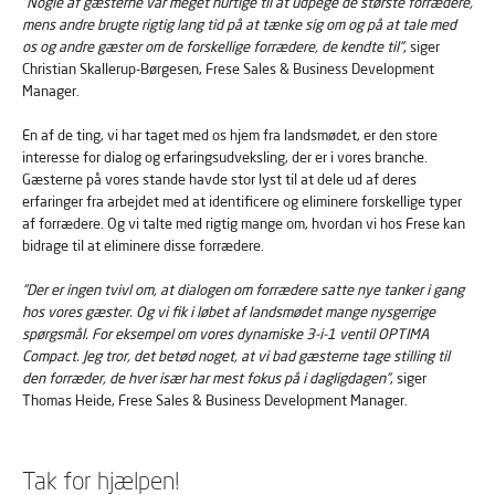
”Nogle af gæsterne var meget hurtige til at udpege de største forrædere,
mens andre brugte rigtig lang tid på at tænke sig om og på at tale med
os og andre gæster om de forskellige forrædere, de kendte til”
, siger
Christian Skallerup-Børgesen, Frese Sales & Business Development
Manager.
En af de ting, vi har taget med os hjem fra landsmødet, er den store
interesse for dialog og erfaringsudveksling, der er i vores branche.
Gæsterne på vores stande havde stor lyst til at dele ud af deres
erfaringer fra arbejdet med at identificere og eliminere forskellige typer
af forrædere. Og vi talte med rigtig mange om, hvordan vi hos Frese kan
bidrage til at eliminere disse forrædere.
”Der er ingen tvivl om, at dialogen om forrædere satte nye tanker i gang
hos vores gæster. Og vi fik i løbet af landsmødet mange nysgerrige
spørgsmål. For eksempel om vores dynamiske 3-i-1 ventil OPTIMA
Compact. Jeg tror, det betød noget, at vi bad gæsterne tage stilling til
den forræder, de hver især har mest fokus på i dagligdagen”
, siger
Thomas Heide, Frese Sales & Business Development Manager.
Tak for hjælpen!