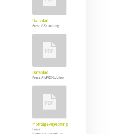
Datablad
Frese PEX-kobling
Datablad
Frese AluPEX-kobling
Montagevejledning
Frese
Kompressionskobling