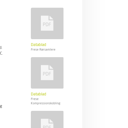
Datablad
d.
Frese Rørsamlere
C.
Datablad
Frese
Kompressionskobling
ng