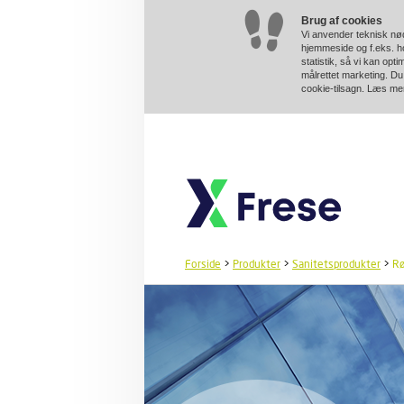
Brug af cookies
Vi anvender teknisk nød
hjemmeside og f.eks. ho
statistik, så vi kan opt
målrettet marketing. Du 
cookie-tilsagn. Læs m
Forside
>
Produkter
>
Sanitetsprodukter
>
Rø