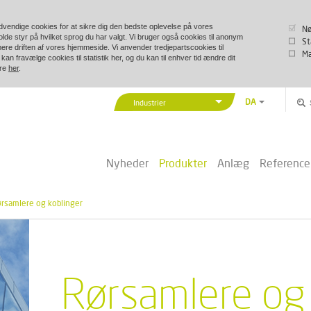
vendige cookies for at sikre dig den bedste oplevelse på vores
Nø
lde styr på hvilket sprog du har valgt. Vi bruger også cookies til anonym
St
imere driften af vores hjemmeside. Vi anvender tredjepartscookies til
Ma
kan fravælge cookies til statistik her, og du kan til enhver tid ændre dit
ere
her
.
DA
Industrier
EN
Vexve Denmark
DE
Bygninger & Industri
ZH
Nyheder
Produkter
Anlæg
Reference
Fjernvarme/-køling
PL
Marine & Offshore
rsamlere og koblinger
Rørsamlere og