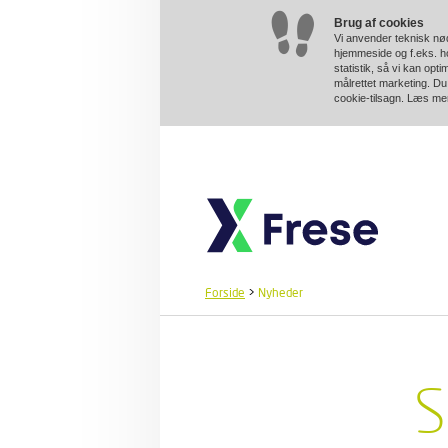
Brug af cookies
Vi anvender teknisk nød
hjemmeside og f.eks. ho
statistik, så vi kan opt
målrettet marketing. Du 
cookie-tilsagn. Læs m
Forside
>
Nyheder
S