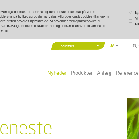
vendige cookies for at sikre dig den bedste oplevelse på vores
Nø
lde styr på hvilket sprog du har valgt. Vi bruger også cookies til anonym
St
imere driften af vores hjemmeside. Vi anvender tredjepartscookies til
Ma
kan fravælge cookies til statistik her, og du kan til enhver tid ændre dit
ere
her
.
DA
Industrier
EN
Vexve Denmark
DE
Bygninger & Industri
ZH
Nyheder
Produkter
Anlæg
Reference
Fjernvarme/-køling
PL
Marine & Offshore
eneste