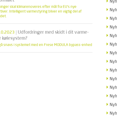
Nyh
inger skal klimarenoveres efter mål fra EU’s nye
Nyh
tiver. Intelligent varmestyring bliver en vigtig del af
jdet.
Nyh
Nyh
|
Udfordringer med skidt i dit varme-
10.2023
Nyh
er kølesystem?
Nyh
å snavs i systemet med en Frese MODULA bypass-enhed
Nyh
Nyh
Nyh
Nyh
Nyh
Nyh
Nyh
Nyh