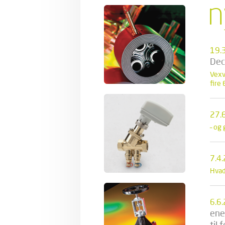
n
19.
Dec
Vexve
fire
27.
– og 
7.4
Hvad
6.6
ene
til 