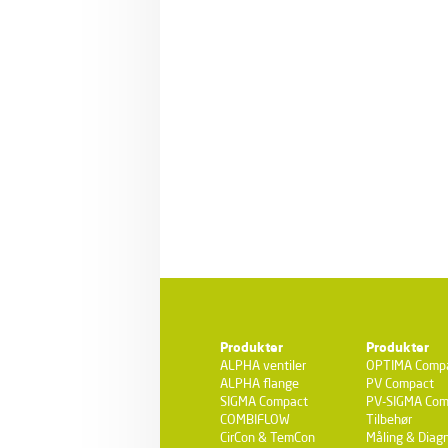
Produkter
Produkter
ALPHA ventiler
OPTIMA Comp
ALPHA flange
PV Compact
SIGMA Compact
PV-SIGMA Com
COMBIFLOW
Tilbehør
CirCon & TemCon
Måling & Diagn