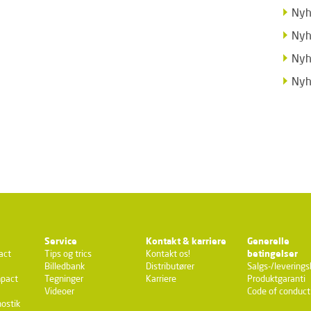
Nyh
Nyh
Nyh
Nyh
Service
Kontakt & karriere
Generelle
act
Tips og trics
Kontakt os!
betingelser
Billedbank
Distributører
Salgs-/leverings
pact
Tegninger
Karriere
Produktgaranti
Videoer
Code of conduct
ostik