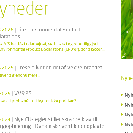
yheder
|
Fire Environmental Product
3.2026
larations
 A/S har fået udarbejdet, verificeret og offentliggjort
 Environmental Product Declarations (EPD’er), der dækker...
|
Frese bliver en del af Vexve-brandet
6.2025
giver dig endnu mere...
Nyhe
|
VVS’25
.2025
Nyh
 er dit problem? …dit hydroniske problem?
Nyh
Nyh
|
Nye EU-regler stiller skrappe krav til
.2024
Nyh
rgioptimering - Dynamiske ventiler er oplagte
formålet