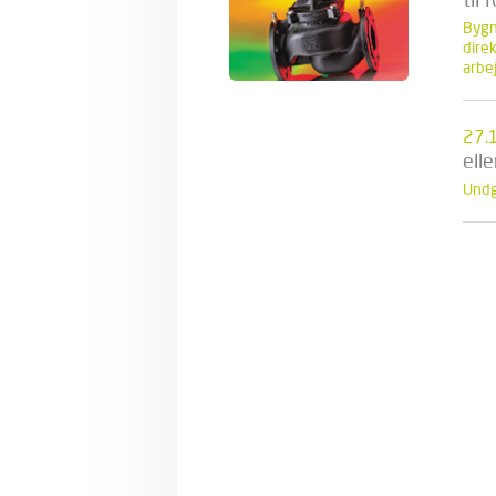
Bygn
direk
arbe
27.
ell
Undg