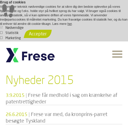
Brug af cookies
Vi anvender teknisk nødvendige cookies for at sikre dig den bedste oplevelse på vores
hjemmeside og f.eks. holde styr på hvilket sprog du har valgt. Vi bruger også cookies til
anonym statistik, så vi kan optimere driften af vores hjemmeside. Vi anvender
tredjepartscookies til målrettet marketing. Du kan fravælge cookies til statistik her, og du kan
til enhver tid ændre dit cookie-tilsagn. Læs mere
her
.
Nødvendige
Statistik
Accepter
Marketing
Nyheder 2015
|
Frese får medhold i sag om krænkelse af
3.9.2015
patentrettigheder
|
Frese var med, da kronprins-parret
26.6.2015
besøgte Tyskland