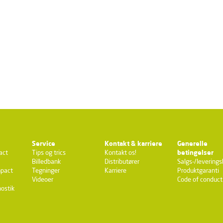
Service
Kontakt & karriere
Generelle
act
Tips og trics
Kontakt os!
betingelser
Billedbank
Distributører
Salgs-/leverings
pact
Tegninger
Karriere
Produktgaranti
Videoer
Code of conduct
ostik