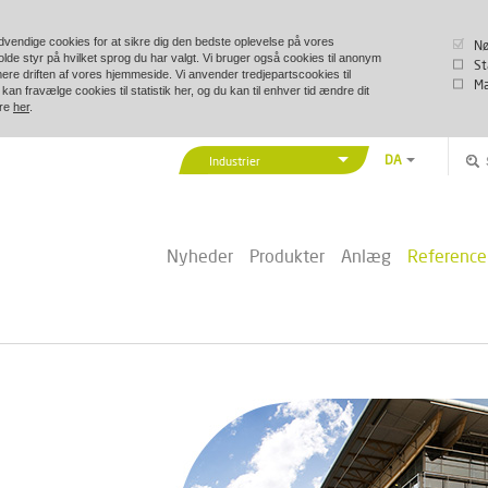
vendige cookies for at sikre dig den bedste oplevelse på vores
Nø
lde styr på hvilket sprog du har valgt. Vi bruger også cookies til anonym
St
imere driften af vores hjemmeside. Vi anvender tredjepartscookies til
Ma
kan fravælge cookies til statistik her, og du kan til enhver tid ændre dit
ere
her
.
DA
Industrier
EN
Vexve Denmark
DE
Bygninger & Industri
ZH
Nyheder
Produkter
Anlæg
Reference
Fjernvarme/-køling
PL
Marine & Offshore