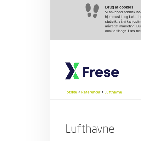
Brug af cookies
Vi anvender teknisk nød
hjemmeside og f.eks. ho
statistik, så vi kan opt
målrettet marketing. Du 
cookie-tilsagn. Læs m
Forside
>
Referencer
>
Lufthavne
Lufthavne