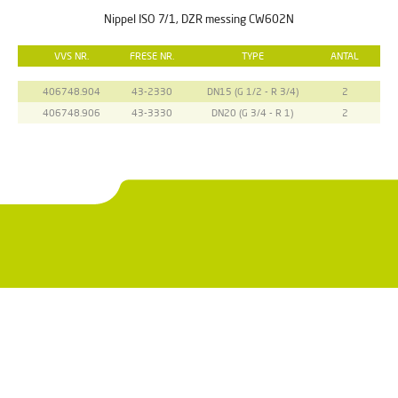
Nippel ISO 7/1, DZR messing CW602N
VVS NR.
FRESE NR.
TYPE
ANTAL
406748.904
43-2330
DN15 (G 1/2 - R 3/4)
2
406748.906
43-3330
DN20 (G 3/4 - R 1)
2