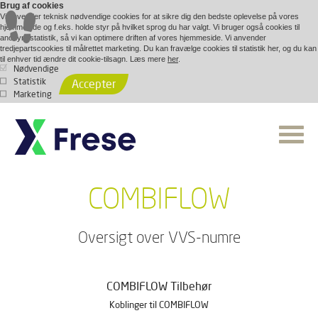
Brug af cookies
Vi anvender teknisk nødvendige cookies for at sikre dig den bedste oplevelse på vores
hjemmeside og f.eks. holde styr på hvilket sprog du har valgt. Vi bruger også cookies til
anonym statistik, så vi kan optimere driften af vores hjemmeside. Vi anvender
tredjepartscookies til målrettet marketing. Du kan fravælge cookies til statistik her, og du kan
til enhver tid ændre dit cookie-tilsagn. Læs mere
her
.
Nødvendige
Statistik
Accepter
Marketing
COMBIFLOW
Oversigt over VVS-numre
COMBIFLOW Tilbehør
Koblinger til COMBIFLOW