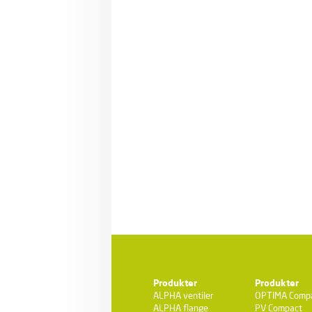
Produkter
Produkter
ALPHA ventiler
OPTIMA Comp
ALPHA flange
PV Compact