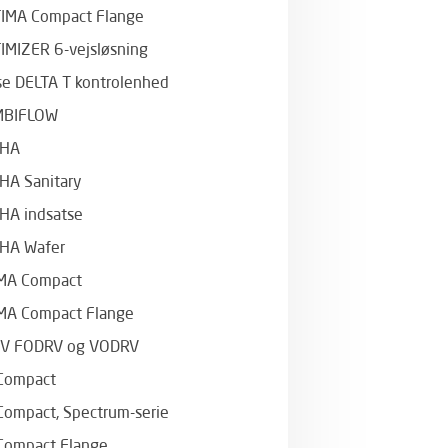
IMA Compact Flange
IMIZER 6-vejsløsning
se DELTA T kontrolenhed
MBIFLOW
PHA
HA Sanitary
HA indsatse
HA Wafer
MA Compact
MA Compact Flange
V FODRV og VODRV
Compact
Compact, Spectrum-serie
Compact Flange