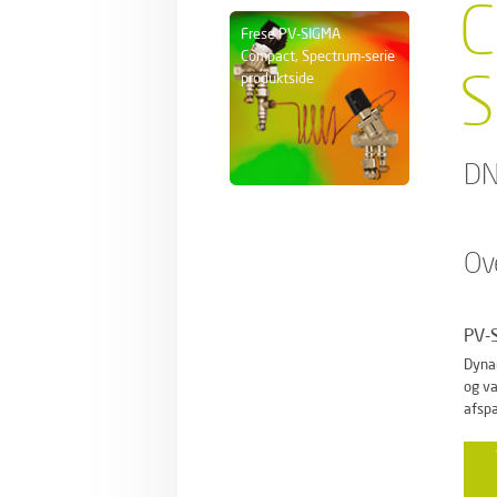
C
Frese PV-SIGMA
Compact, Spectrum-serie
S
produktside
DN
Ov
PV-
Dynam
og va
afspæ