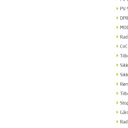
PV-
DP
MOD
Rad
Cir
Til
Sik
Sik
Rør
Tilb
Sto
Går
Rad