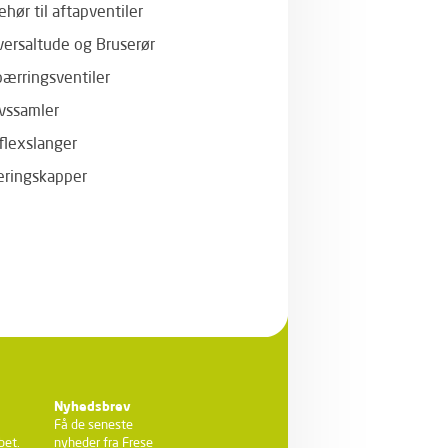
ehør til aftapventiler
versaltude og Bruserør
pærringsventiler
vssamler
flexslanger
leringskapper
Nyhedsbrev
Få de seneste
bet.
nyheder fra Frese