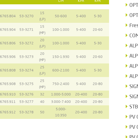
L/H
KPA
KPA
OPT
15
OPT
6765.804
53-3270
50-600
5-400
5-30
(LP)
Fre
15
6765.904
53-3271
100-1.000
5-400
20-60
(HP)
CO
20
6765.806
53-3272
100-1.000
5-400
5-30
AL
(LP)
20
ALP
6765.906
53-3273
150-1.930
5-400
20-60
(HP)
ALP
25
6765.808
53-3274
600-2.100
5-400
5-30
(LP)
ALP
25
6765.908
53-3275
750-2.400
5-400
20-80
SIG
(HP)
6765.910
53-3276
32
1.000-5.000
20-400
20-80
SIG
6765.911
53-3277
40
3.000-7.400
20-400
20-80
STB
5.000-
6765.912
53-3278
50
20-400
20-80
10.350
PV 
PV 
PV 