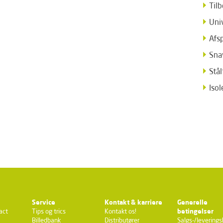
Tilb
Uni
Afs
Sna
Stål
Iso
Service
Kontakt & karriere
Generelle
act
Tips og trics
Kontakt os!
betingelser
Billedbank
Distributører
Salgs-/leverings