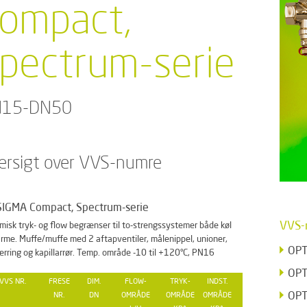
ompact,
pectrum-serie
15-DN50
ersigt over VVS-numre
SIGMA Compact, Spectrum-serie
VVS-
isk tryk- og flow begrænser til to-strengssystemer både køl
rme. Muffe/muffe med 2 aftapventiler, målenippel, unioner,
OPT
rring og kapillarrør. Temp. område -10 til +120°C, PN16
OPT
VVS NR.
FRESE
DIM.
FLOW-
TRYK-
INDST.
OPT
NR.
DN
OMRÅDE
OMRÅDE
OMRÅDE