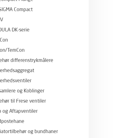
SIGMA Compact
RV
ULA DK-serie
Con
Con/TemCon
behør differenstrykmålere
kerhedsaggregat
kerhedsventiler
samlere og Koblinger
ehør til Frese ventiler
p og Aftapventiler
dpostehane
iatortilbehør og bundhaner