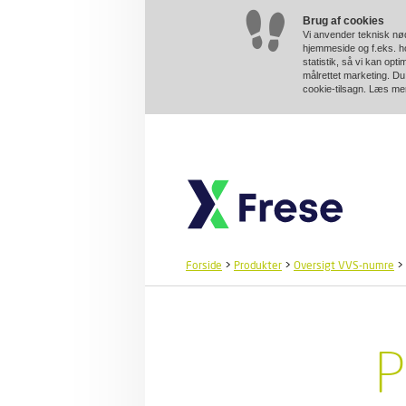
Brug af cookies
Vi anvender teknisk nød
hjemmeside og f.eks. ho
statistik, så vi kan opt
målrettet marketing. Du 
cookie-tilsagn. Læs m
Forside
>
Produkter
>
Oversigt VVS-numre
>
P