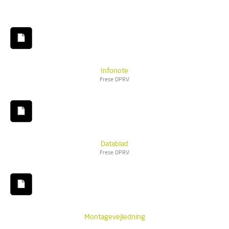
Infonote
Frese DPRV
Datablad
Frese DPRV
Montagevejledning