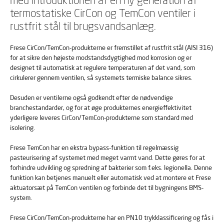
termostatiske CirCon og TemCon ventiler i
rustfrit stål til brugsvandsanlæg.
Frese CirCon/TemCon-produkterne er fremstillet af rustfrit stål (AISI 316)
for at sikre den højeste modstandsdygtighed mod korrosion og er
designet til automatisk at regulere temperaturen af det vand, som
cirkulerer gennem ventilen, så systemets termiske balance sikres.
Desuden er ventilerne også godkendt efter de nødvendige
branchestandarder, og for at øge produkternes energieffektivitet
yderligere leveres CirCon/TemCon-produkterne som standard med
isolering.
Frese TemCon har en ekstra bypass-funktion til regelmæssig
pasteurisering af systemet med meget varmt vand. Dette gøres for at
forhindre udvikling og spredning af bakterier som f.eks. legionella. Denne
funktion kan betjenes manuelt eller automatisk ved at montere et Frese
aktuatorsæt på TemCon ventilen og forbinde det til bygningens BMS-
system.
Frese CirCon/TemCon-produkterne har en PN10 trykklassificering og fås i