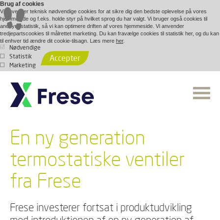
Brug af cookies
Vi anvender teknisk nødvendige cookies for at sikre dig den bedste oplevelse på vores
hjemmeside og f.eks. holde styr på hvilket sprog du har valgt. Vi bruger også cookies til
anonym statistik, så vi kan optimere driften af vores hjemmeside. Vi anvender
tredjepartscookies til målrettet marketing. Du kan fravælge cookies til statistik her, og du kan
til enhver tid ændre dit cookie-tilsagn. Læs mere
her
.
Nødvendige
Statistik
Accepter
Marketing
En ny generation
termostatiske ventiler
fra Frese
Frese investerer fortsat i produktudvikling
med introduktionen af en ny generation af