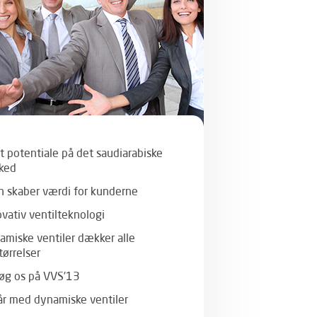
t potentiale på det saudiarabiske
ked
n skaber værdi for kunderne
ovativ ventilteknologi
amiske ventiler dækker alle
tørrelser
øg os på VVS'13
år med dynamiske ventiler