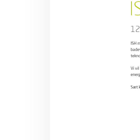
I
12
ISH m
badev
tekno
Vi vi
energ
Sæt k