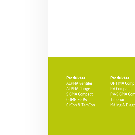
Produkter
Produkter
ALPHA ventiler
OPTIMA Comp
ALPHA flange
PV Compact
SIGMA Compact
PV-SIGMA Com
COMBIFLOW
Tilbehør
CirCon & TemCon
Måling & Diagn