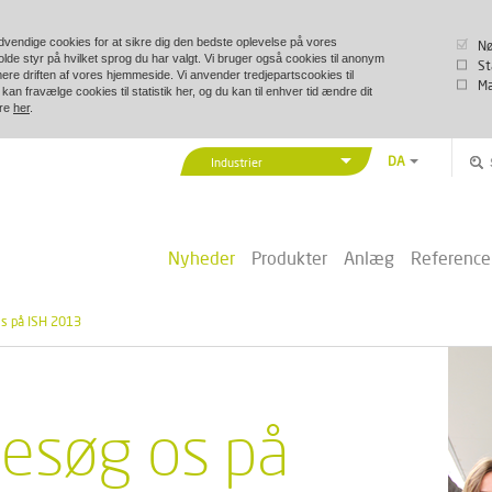
vendige cookies for at sikre dig den bedste oplevelse på vores
Nø
lde styr på hvilket sprog du har valgt. Vi bruger også cookies til anonym
St
imere driften af vores hjemmeside. Vi anvender tredjepartscookies til
Ma
kan fravælge cookies til statistik her, og du kan til enhver tid ændre dit
ere
her
.
DA
Industrier
EN
Vexve Denmark
DE
Bygninger & Industri
ZH
Nyheder
Produkter
Anlæg
Reference
Fjernvarme/-køling
PL
Marine & Offshore
s på ISH 2013
esøg os på