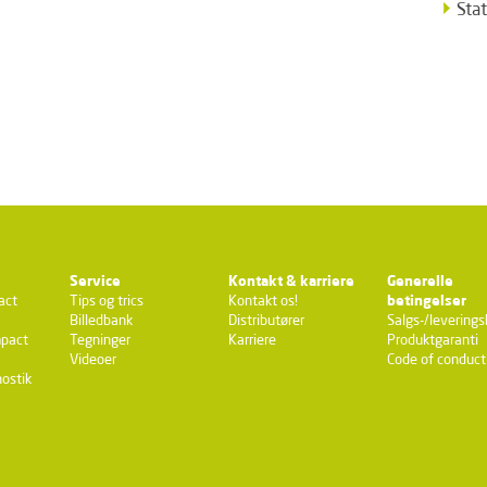
Sta
Service
Kontakt & karriere
Generelle
act
Tips og trics
Kontakt os!
betingelser
Billedbank
Distributører
Salgs-/leverings
pact
Tegninger
Karriere
Produktgaranti
Videoer
Code of conduct
ostik