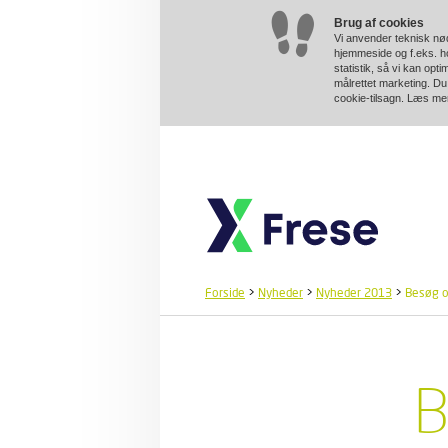
Brug af cookies
Vi anvender teknisk nød
hjemmeside og f.eks. ho
statistik, så vi kan opt
målrettet marketing. Du 
cookie-tilsagn. Læs m
Forside
>
Nyheder
>
Nyheder 2013
>
Besøg o
B