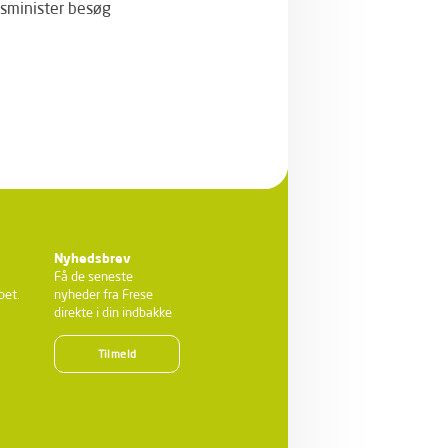
tsminister besøg
Nyhedsbrev
Få de seneste
bet.
nyheder fra Frese
direkte i din indbakke
Tilmeld